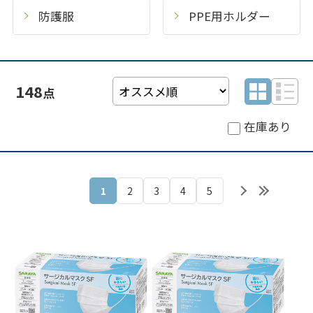
防護服
PPE用ホルダー
148
在庫あり
1
2
3
4
5