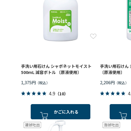
手洗い用石けん シャボネットモイスト
手洗い用石けん 
500mL 減容ボトル 〔原液使用〕
〔原液使用〕
1,375円
2,206円
4.9
4
（10）
かごに入れる