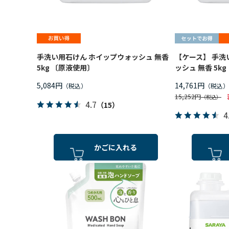
手洗い用石けん ホイップウォッシュ 無香
【ケース】 手洗
5kg 〔原液使用〕
ッシュ 無香 5kg
5,084円
14,761円
15,252円
4.7
（15）
4
かごに入れる