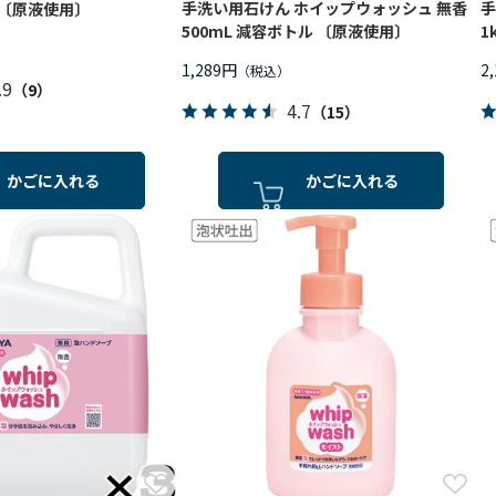
手洗い用石けん ホイップウォッシュ 無香
手
B. 〔原液使用〕
500mL 減容ボトル 〔原液使用〕
1
1,289円
2
.9
（9）
4.7
（15）
かごに入れる
かごに入れる