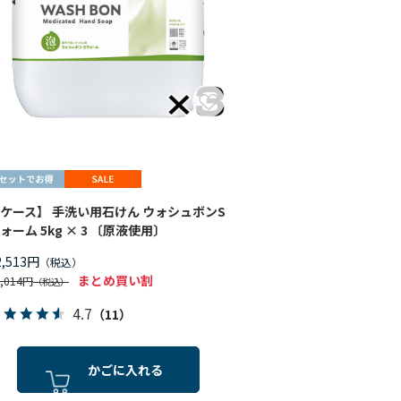
ケース】 手洗い用石けん ウォシュボンS
ォーム 5kg × 3 〔原液使用〕
2,513円
まとめ買い割
5,014円
4.7
（11）
かごに入れる