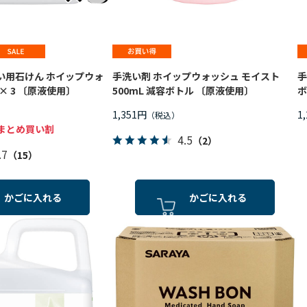
い用石けん ホイップウォ
手洗い剤 ホイップウォッシュ モイスト
手
 × 3 〔原液使用〕
500mL 減容ボトル 〔原液使用〕
ボ
1,351円
1
まとめ買い割
4.5
（2）
.7
（15）
かごに入れる
かごに入れる