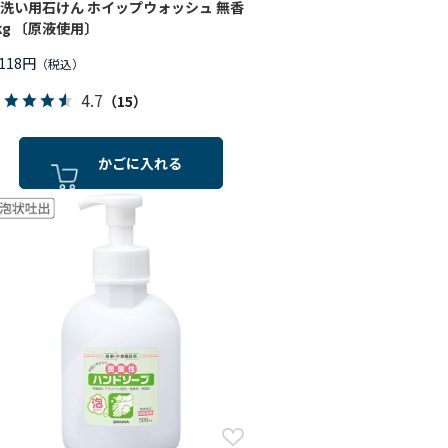
洗い用石けん ホイップウォッシュ 無香
kg 〔原液使用〕
,118円
4.7
（15）
かごに入れる