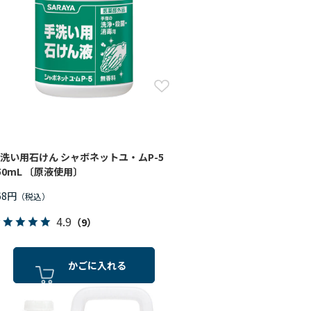
洗い用石けん シャボネットユ・ムP-5
50mL 〔原液使用〕
68円
4.9
（9）
かごに入れる