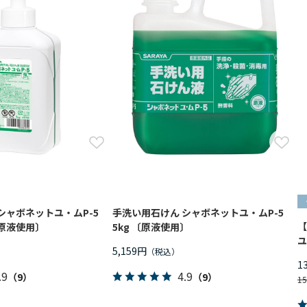
シャボネットユ・ムP-5
手洗い用石けん シャボネットユ・ムP-5
【
〔原液使用〕
5kg 〔原液使用〕
ユ
5,159円
1
.9
4.9
（9）
（9）
1