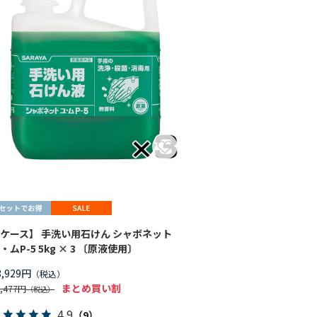
ケース】 手洗い用石けん シャボネット
・ムP-5 5kg × 3 〔原液使用〕
3,929円
まとめ買い割
5,477円
4.9
（9）