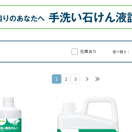
在庫あり
並べ替え：
1
2
3