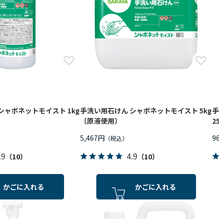
シャボネットモイスト 1kg
手洗い用石けん シャボネットモイスト 5kg
手
〔原液使用〕
2
5,467円
9
.9
4.9
（10）
（10）
かごに入れる
かごに入れる