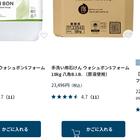
ウォシュボンSフォーム
手洗い用石けん ウォシュボンSフォーム
【
〕
18kg 八角B.I.B. 〔原液使用〕
フ
23,496円
2
.7
4.7
（11）
（11）
2
かごに入れる
かごに入れる