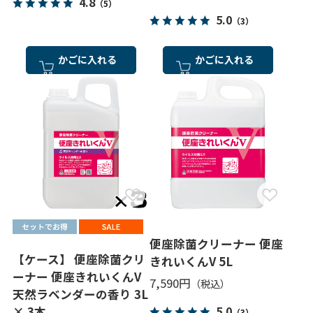
4.8
（5）
5.0
（3）
かごに入れる
かごに入れる
便座除菌クリーナー 便座
【ケース】 便座除菌クリ
きれいくんV 5L
ーナー 便座きれいくんV
7,590円
天然ラベンダーの香り 3L
5.0
× 3本
（3）