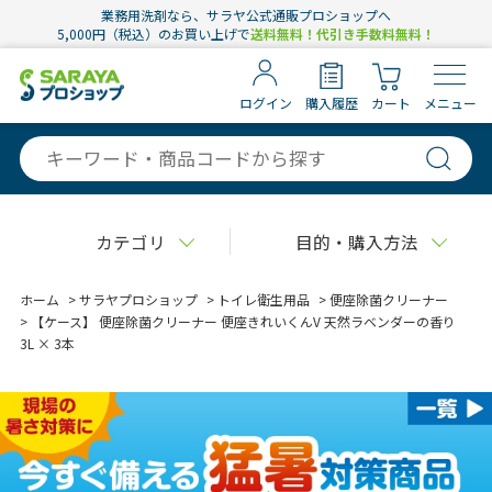
業務用洗剤なら、サラヤ公式通販プロショップへ
5,000円（税込）のお買い上げで
送料無料！代引き手数料無料！
ログイン
購入履歴
カート
メニュー
カテゴリ
目的・購入方法
ホーム
>
サラヤプロショップ
>
トイレ衛生用品
>
便座除菌クリーナー
>
【ケース】 便座除菌クリーナー 便座きれいくんV 天然ラベンダーの香り
3L × 3本