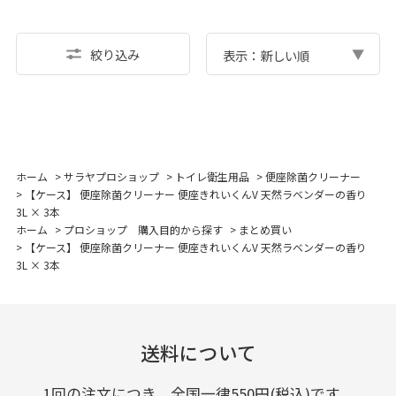
絞り込み
表示：新しい順
ホーム
>
サラヤプロショップ
>
トイレ衛生用品
>
便座除菌クリーナー
>
【ケース】 便座除菌クリーナー 便座きれいくんV 天然ラベンダーの香り
3L × 3本
ホーム
>
プロショップ 購入目的から探す
>
まとめ買い
>
【ケース】 便座除菌クリーナー 便座きれいくんV 天然ラベンダーの香り
3L × 3本
送料について
1回の注文につき、全国一律550円(税込)です。