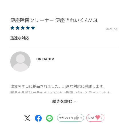
出かけた先でのお店等でお手洗いをお借りする場合でもサラヤ
さんの便座クリーナーが設置してあると安心して使えます
便座除菌クリーナー 便座きれいくんV 5L
2024.7.4
迅速な対応
no name
注文翌々日に納品されました。迅速な対応に感謝します。
商品の品質はサラヤのものなので間違いないと思っています。
やはり質の良い物をそれなりの対価がかかっても購入したいと思
続きを読む
います。
参考になった
0
Like!
0