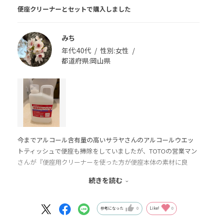
便座クリーナーとセットで購入しました
みち
年代:
40代
性別:
女性
都道府県:
岡山県
今までアルコール含有量の高いサラヤさんのアルコールウエッ
トティッシュで便座も掃除をしていましたが、TOTOの営業マン
さんが『便座用クリーナーを使った方が便座本体の素材に良
い』と教えて下さったので、この度初めて自宅にも便座クリーナ
続きを読む
ーを購入したので同時に購入しました
鼻をつくようなアルコールのキツいニオイも無く、トイレ掃除
には欠かせないアイテムになりました
参考になった
0
Like!
0