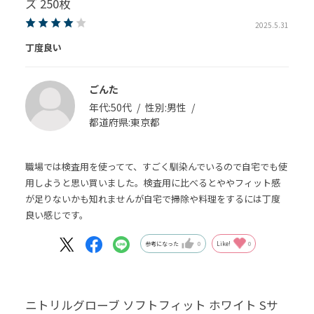
ズ 250枚
2025.5.31
丁度良い
ごんた
年代:
50代
性別:
男性
都道府県:
東京都
職場では検査用を使ってて、すごく馴染んでいるので自宅でも使
用しようと思い買いました。検査用に比べるとややフィット感
が足りないかも知れませんが自宅で掃除や料理をするには丁度
良い感じです。
参考になった
0
Like!
0
ニトリルグローブ ソフトフィット ホワイト Sサ