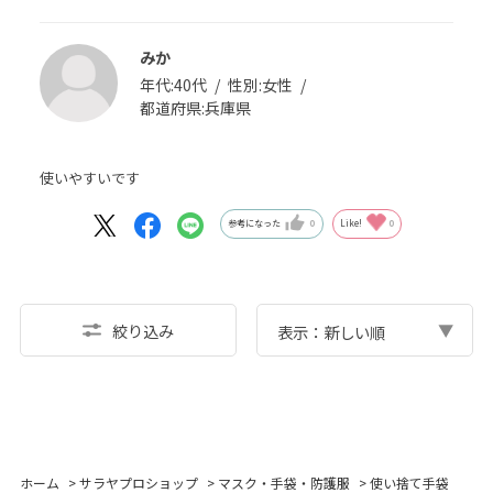
みか
年代:
40代
性別:
女性
都道府県:
兵庫県
使いやすいです
参考になった
0
Like!
0
絞り込み
表示：新しい順
ホーム
>
サラヤプロショップ
>
マスク・手袋・防護服
>
使い捨て手袋