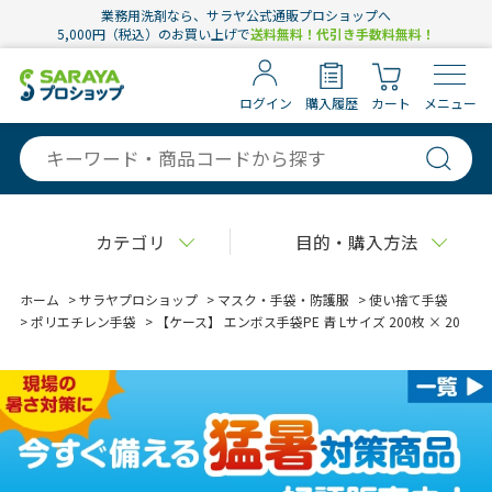
業務用洗剤なら、サラヤ公式通販プロショップへ
5,000円（税込）のお買い上げで
送料無料！代引き手数料無料！
ログイン
購入履歴
カート
メニュー
カテゴリ
目的・購入方法
ホーム
>
サラヤプロショップ
>
マスク・手袋・防護服
>
使い捨て手袋
>
ポリエチレン手袋
>
【ケース】 エンボス手袋PE 青 Lサイズ 200枚 × 20