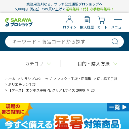
業務用洗剤なら、サラヤ公式通販プロショップへ
5,000円（税込）のお買い上げで
送料無料！代引き手数料無料！
ログイン
購入履歴
カート
メニュー
カテゴリ
目的・購入方法
ホーム
>
サラヤプロショップ
>
マスク・手袋・防護服
>
使い捨て手袋
>
ポリエチレン手袋
>
【ケース】 エンボス手袋PE クリア Lサイズ 200枚 × 20