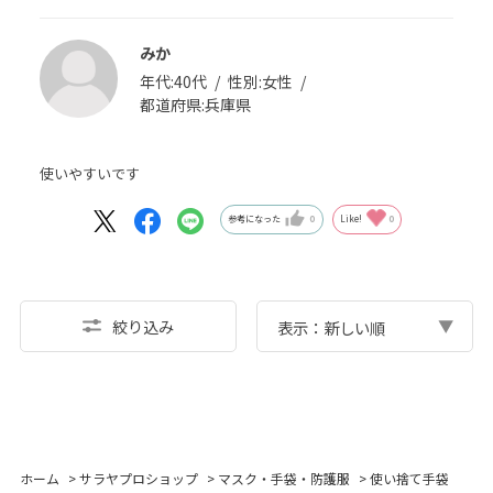
みか
年代:
40代
性別:
女性
都道府県:
兵庫県
使いやすいです
参考になった
0
Like!
0
絞り込み
表示：新しい順
ホーム
>
サラヤプロショップ
>
マスク・手袋・防護服
>
使い捨て手袋