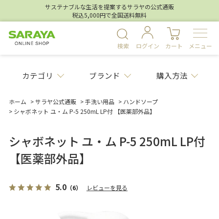
サステナブルな生活を提案するサラヤの公式通販
税込5,000円で全国送料無料
検索
ログイン
カート
メニュー
カテゴリ
ブランド
購入方法
ホーム
>
サラヤ公式通販
>
手洗い用品
>
ハンドソープ
>
シャボネット ユ・ム P-5 250mL LP付 【医薬部外品】
シャボネット ユ・ム P-5 250mL LP付
【医薬部外品】
5.0
（6）
レビューを見る