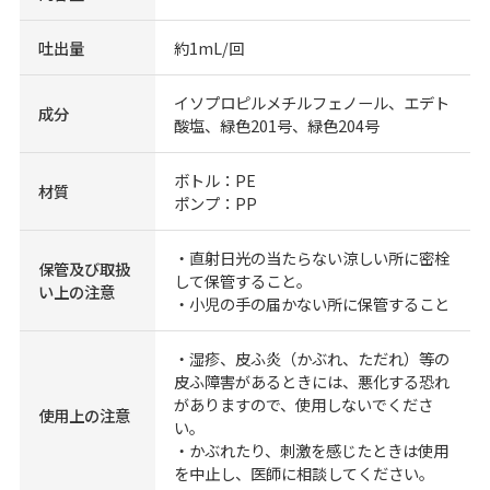
吐出量
約1mL/回
イソプロピルメチルフェノール、エデト
成分
酸塩、緑色201号、緑色204号
ボトル：PE
材質
ポンプ：PP
・直射日光の当たらない涼しい所に密栓
保管及び取扱
して保管すること。
い上の注意
・小児の手の届かない所に保管すること
・湿疹、皮ふ炎（かぶれ、ただれ）等の
皮ふ障害があるときには、悪化する恐れ
がありますので、使用しないでくださ
使用上の注意
い。
・かぶれたり、刺激を感じたときは使用
を中止し、医師に相談してください。