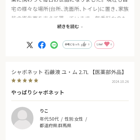
宅の様々な場所(台所､洗面所､トイレ)に置き､家族
皆の衛生面を支えて貰っています。無香料なのも
続きを読む
気に入っております♪以前は薬局店購入出来まし
たが、見掛けなくなり不安でしたが、こうして再
び購入出来て安心しております。
参考になった
0
Like!
0
シャボネット 石鹸液 ユ・ム 2.7L 【医薬部外品】
2024.10.26
やっぱりシャボネット
りこ
年代:
50代
性別:
女性
都道府県:
群馬県