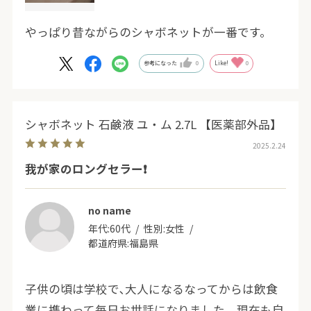
やっぱり昔ながらのシャボネットが一番です。
参考になった
0
Like!
0
シャボネット 石鹸液 ユ・ム 2.7L 【医薬部外品】
2025.2.24
我が家のロングセラー❗️
no name
年代:
60代
性別:
女性
都道府県:
福島県
子供の頃は学校で､大人になるなってからは飲食
業に携わって毎日お世話になりました。現在も自