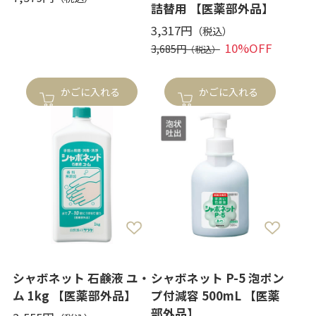
詰替用 【医薬部外品】
3,317円
10%OFF
3,685円
かごに入れる
かごに入れる
シャボネット 石鹸液 ユ・
シャボネット P-5 泡ポン
ム 1kg 【医薬部外品】
プ付減容 500mL 【医薬
部外品】