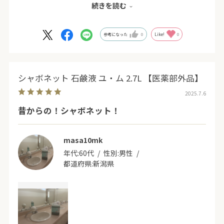
続きを読む
ペットボトルのキャップで代用しました。
9杯～10杯ほどでいい感じになります。
参考になった
0
Like!
0
シャボネット 石鹸液 ユ・ム 2.7L 【医薬部外品】
2025.7.6
昔からの！シャボネット！
masa10mk
年代:
60代
性別:
男性
都道府県:
新潟県