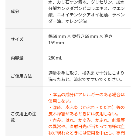
水、カリ石ケン素地、グリセリン、加水
分解カンジダボンビコラエキス、クエン
成分
酸、ニオイテンジクアオイ花油、ラベン
ダー油、オレンジ油
幅69mm × 奥行き69mm × 高さ
サイズ
159mm
内容量
280mL
適量を手に取り、指先まで十分にこすり
ご使用方法
洗ったあと、流水ですすいでください。
・本品の成分にアレルギーのある場合は
使用しない。
・湿疹、皮ふ炎（かぶれ・ただれ）等の
ご使用上の注
皮ふ障害があるときには使用しない。
意
・赤み、はれ、かゆみ、かぶれ、刺激等
の異常や、直射日光が当たって同様の症
状が現れたときには使用を中止し、専門