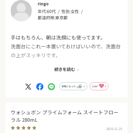
ringo
年代:
60代
性別:
女性
都道府県:
東京都
手はもちろん、朝は洗顔にも使ってます。
洗面台にこれ一本置いておけばいいので、洗面台
の上がスッキリです。
去年、入院した大学病院でもSARAYAの洗剤が使
続きを読む
われていて、安心感を感じました。
参考になった
0
Like!
0
ウォシュボン プライムフォーム スイートフロー
ラル 280mL
2025.11.25