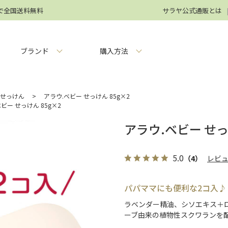
円で全国送料無料
サラヤ公式通販とは
ブランド
購入方法
・せっけん
>
アラウ.ベビー せっけん 85g×2
ビー せっけん 85g×2
アラウ.ベビー せっ
5.0
（4）
レビ
パパママにも便利な2コ入♪
ラベンダー精油、シソエキス＋
ーブ由来の植物性スクワランを