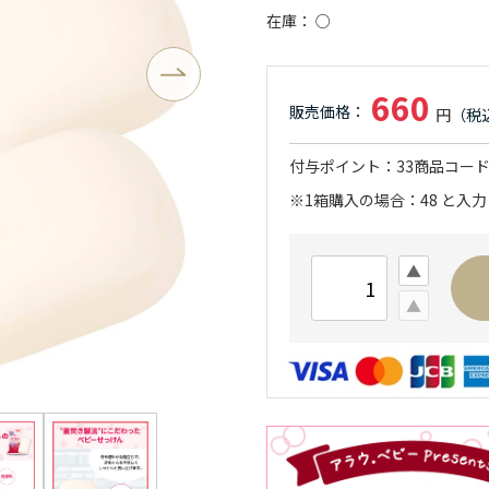
在庫
○
660
付与ポイント
33
商品コー
※1箱購入の場合：48 と入