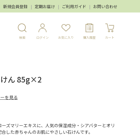
新規会員登録
定期お届け
ご利用ガイド
お問い合わせ
検索
ログイン
お気に入り
購入履歴
カート
けん 85g×2
ューを見る
ローズマリーエキスに、人気の保湿成分・シアバターとオリ
配合した赤ちゃんのお肌にやさしい石けんです。