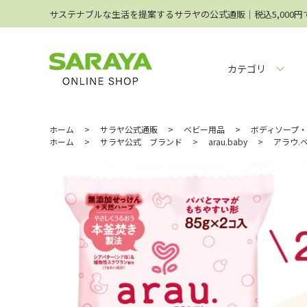
サステナブルな生活を提案するサラヤの公式通販│税込5,000
カテゴリ
ホーム
>
サラヤ公式通販
>
ベビー用品
>
ボディソープ
ホーム
>
サラヤ公式 ブランド
>
arau.baby
>
アラウ.ベ