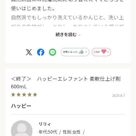
使いはじめました。
自然派でもしっかり洗えているかんじと、洗い上
がりの生地がしっとりしっかりとしている感じが
続きを読む
好きです。お洗濯による痛みがないかんじ。
香りも自然な優しい香りなので気に入ってリピし
ています。
参考になった
0
Like!
0
＜終了＞ ハッピーエレファント 柔軟仕上げ剤
600mL
2025.8.7
ハッピー
リリィ
年代:
50代
性別:
女性