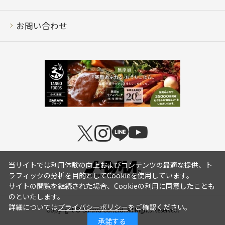
お問い合わせ
当サイトでは利用体験の向上およびコンテンツの最適な提供、ト
ラフィックの分析を目的としてCookieを使用しています。
サイトの閲覧を継続された場合、Cookieの利用に同意したことも
のといたします。
詳細については
プライバシーポリシー
をご確認ください。
Copyright © Saraya Co.,Ltd. All Rights Reserved.
承諾する