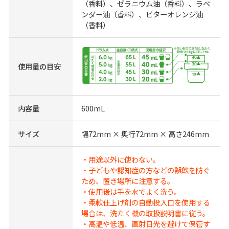
（香料）、ゼラニウム油（香料）、ラベ
ンダー油（香料）、ビターオレンジ油
（香料）
使用量の目安
内容量
600mL
サイズ
幅72mm × 奥行72mm × 高さ246mm
・用途以外に使わない。
・子どもや認知症の方などの誤飲を防ぐ
ため、置き場所に注意する。
・使用後は手を水でよく洗う。
・柔軟仕上げ剤の自動投入口を使用する
場合は、洗たく機の取扱説明書に従う。
・高温や低温、直射日光を避けて保管す