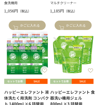
食洗機用
マルチクリーナー
1,056円
1,185円
かごに入れる
かごに入れる
ハッピーエレファント 液
ハッピーエレファント 食
体洗たく用洗剤 コンパク
器洗い機用ジェル
ト 1400mL×6 詰替用
800mL×3 詰替用