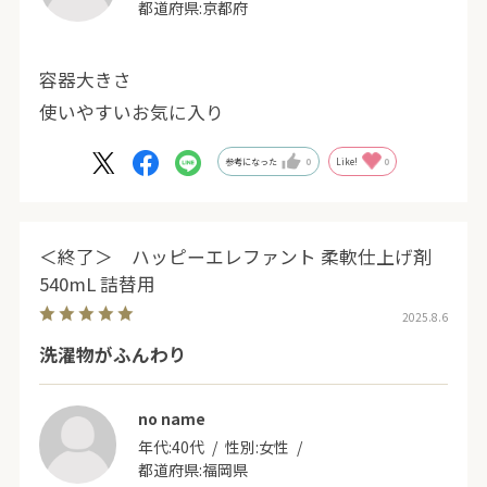
都道府県:
京都府
容器大きさ
使いやすいお気に入り
参考になった
0
Like!
0
＜終了＞ ハッピーエレファント 柔軟仕上げ剤
540mL 詰替用
2025.8.6
洗濯物がふんわり
no name
年代:
40代
性別:
女性
都道府県:
福岡県