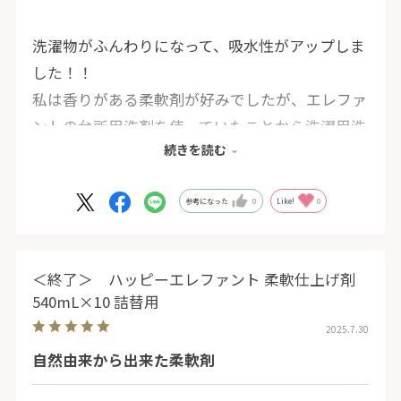
洗濯物がふんわりになって、吸水性がアップしま
した！！
私は香りがある柔軟剤が好みでしたが、エレファ
ントの台所用洗剤を使っていたことから洗濯用洗
続きを読む
剤も使ってみることに。香りは無いですが、その
香りの無さが心地よくなってきます。
これを使い続ける予定です！！
参考になった
0
Like!
0
＜終了＞ ハッピーエレファント 柔軟仕上げ剤
540mL×10 詰替用
2025.7.30
自然由来から出来た柔軟剤