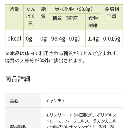
熱量
たん
脂
炭水化物（99.8g）
食塩相
ぱく
質
当量
糖質（糖類）
食物
質
繊維
0kcal
0g
0g
98.4g（0g）
1.4g
0.015g
※本品は体内で利用される糖質がほとんど含まれず、
糖質の大部分が体外に排出されます。
商品詳細
品名
キャンディ
エリスリトール(中国製造)、ポリデキス
トロース、ハーブエキス、ラカンカエキ
原材料名
ス/増粘剤(キサンタンガム)、香料、酸