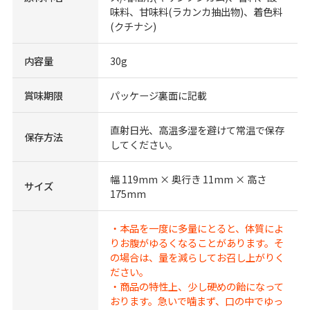
味料、甘味料(ラカンカ抽出物)、着色料
(クチナシ)
内容量
30g
賞味期限
パッケージ裏面に記載
直射日光、高温多湿を避けて常温で保存
保存方法
してください。
幅 119mm × 奥行き 11mm × 高さ
サイズ
175mm
・本品を一度に多量にとると、体質によ
りお腹がゆるくなることがあります。そ
の場合は、量を減らしてお召し上がりく
ださい。
・商品の特性上、少し硬めの飴になって
おります。急いで噛まず、口の中でゆっ