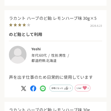
ラカント ハーブのど飴 レモンハーブ味 30g×5
2026.6.23
のど飴として利用
Yoshi
年代:
60代
性別:
男性
都道府県:
北海道
声を出す仕事のため日常的に使用しています
参考になった
0
Like!
0
ラカント ハーブのど飴 レモンハーブ味 30g