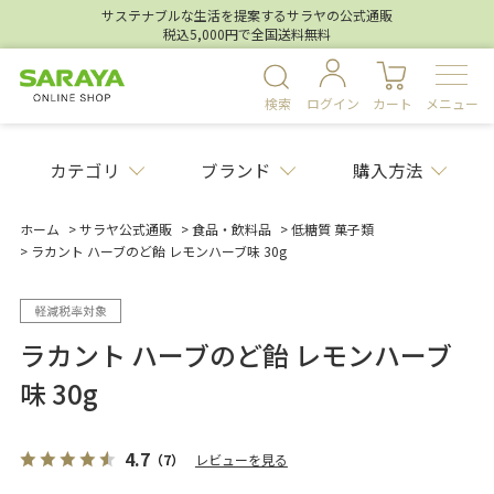
サステナブルな生活を提案するサラヤの公式通販
税込5,000円で全国送料無料
検索
ログイン
カート
メニュー
カテゴリ
ブランド
購入方法
ホーム
>
サラヤ公式通販
>
食品・飲料品
>
低糖質 菓子類
>
ラカント ハーブのど飴 レモンハーブ味 30g
ラカント ハーブのど飴 レモンハーブ
味 30g
4.7
（7）
レビューを見る