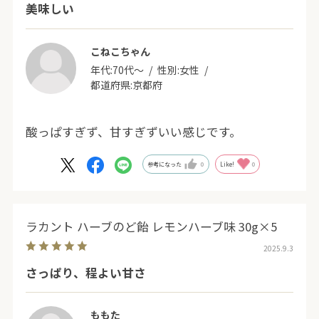
美味しい
こねこちゃん
年代:
70代～
性別:
女性
都道府県:
京都府
酸っぱすぎず、甘すぎずいい感じです。
参考になった
0
Like!
0
ラカント ハーブのど飴 レモンハーブ味 30g×5
2025.9.3
さっぱり、程よい甘さ
ももた