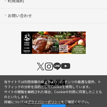
利用規約
お問い合わせ
当サイトでは利用体験の向上およびコンテンツの最適な提供、ト
ラフィックの分析を目的としてCookieを使用しています。
サイトの閲覧を継続された場合、Cookieの利用に同意したことも
のといたします。
詳細については
プライバシーポリシー
をご確認ください。
Copyright © Saraya Co.,Ltd. All Rights Reserved.