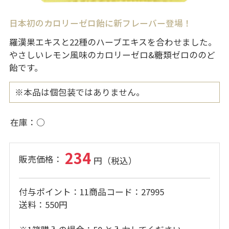
日本初のカロリーゼロ飴に新フレーバー登場！
羅漢果エキスと22種のハーブエキスを合わせました。
やさしいレモン風味のカロリーゼロ&糖類ゼロののど
飴です。
※本品は個包装ではありません。
在庫
○
234
付与ポイント
11
商品コード
27995
送料
550円