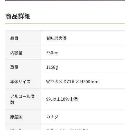
商品詳細
品目
甘味果実酒
内容量
750mL
重量
1158g
本体サイズ
W73.6 × D73.6 × H300mm
アルコール度
9%以上10%未満
数
原産国
カナダ