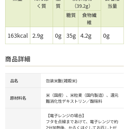
く質
質
（39.2g）
当量
糖質
食物繊
維
163kcal
2.9g
0g
35g
4.2g
0g
商品詳細
品名
包装米飯(雑穀米)
米（国産）、米粒麦（国内製造）、還元
原材料名
難消化性デキストリン／酸味料
【電子レンジの場合】
フタを点線まであけて、電子レンジで約
2分加熱後、かるくほぐしてお召し上が