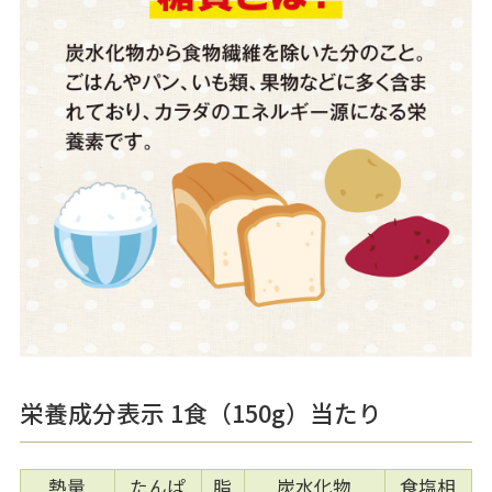
栄養成分表示 1食（150g）当たり
熱量
たんぱ
脂
炭水化物
食塩相