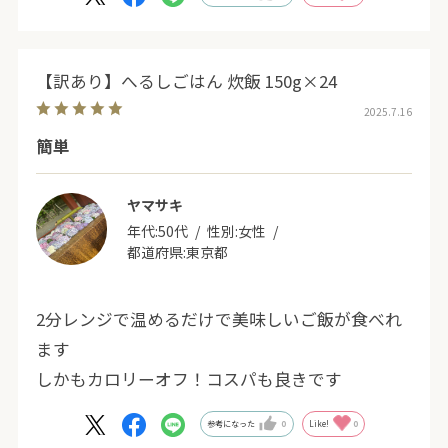
【訳あり】へるしごはん 炊飯 150g×24
2025.7.16
簡単
ヤマサキ
年代:
50代
性別:
女性
都道府県:
東京都
2分レンジで温めるだけで美味しいご飯が食べれ
ます
しかもカロリーオフ！コスパも良きです
参考になった
0
Like!
0