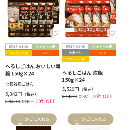
へるしごはん おいしい雑
へるしごはん 炊飯
穀 150g×24
150g×24
七穀雑穀ごはん
5,529円
5,342円
10％OFF
6,143円
10％OFF
5,936円
かごに入れる
かごに入れる