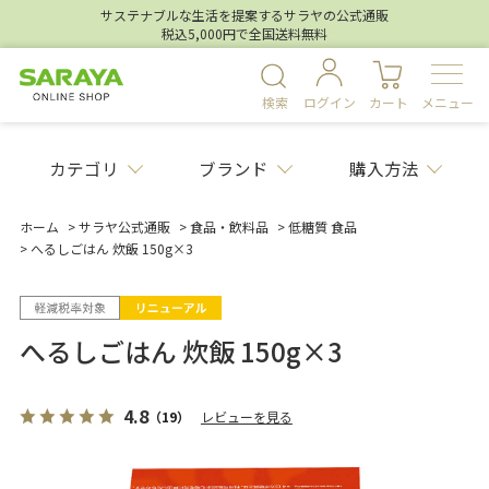
サステナブルな生活を提案するサラヤの公式通販
税込5,000円で全国送料無料
検索
ログイン
カート
メニュー
カテゴリ
ブランド
購入方法
ホーム
>
サラヤ公式通販
>
食品・飲料品
>
低糖質 食品
>
へるしごはん 炊飯 150g×3
へるしごはん 炊飯 150g×3
4.8
（19）
レビューを見る