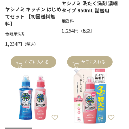
ヤシノミ 洗たく洗剤 濃縮
ヤシノミ キッチン はじめ
タイプ 950mL 詰替用
てセット 【初回送料無
無香料
料】
1,254円
食器用洗剤
1,234円
かごに入れる
かごに入れる