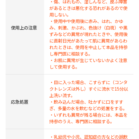
・傷、はれもの、湿しんなど、皮ふ障害
があるときは悪化する恐れがあるので使
用しない。
・使用中や使用後に赤み、はれ、かゆ
使用上の注意
み、刺激、かぶれ、色抜け（白斑）や黒
ずみなどの異常が現れたときや、使用後
に直射日光があたって肌に異常があらわ
れたときは、使用を中止して本品を持参
し専門医に相談する。
・お肌に異常が生じていないかよく注意
して使用する。
・目に入った場合、こすらずに（コンタ
クトレンズは外し）すぐに流水で15分以
上洗い流す。
応急処置
・飲み込んだ場合、吐かずに口をすす
ぎ、多量の水を飲むなどの処置をする。
・いずれも異常が残る場合には、本品を
持参のうえ、専門医に相談する。
・乳幼児や小児、認知症の方などの誤飲