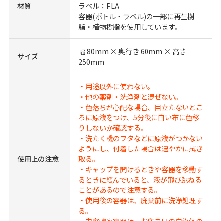
材質
ラベル：PLA
容器(ボトル・ラベル)の一部に再生樹
脂・植物樹脂を使用しています。
幅 80mm × 奥行き 60mm × 高さ
サイズ
250mm
・用途以外に使わない。
・他の薬剤・洗浄剤と混ぜない。
・色落ちが心配な場合、目立たないとこ
ろに原液をつけ、5分後に白い布に色移
りしないか確認する。
・洗たく機のフタなどに原液がつかない
ようにし、付着した場合は速やかに拭き
使用上の注意
取る。
・キャップを開けるときや容器を移動す
るときに緩んでいると、液が飛び跳ねる
ことがあるので注意する。
・使用後の容器は、廃棄前に洗浄処理す
る。
・内容物や容器は、お住まいの自治体の