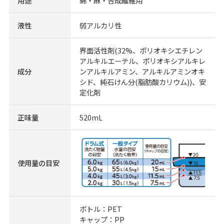
用途
綿・麻・合成繊維用
液性
弱アルカリ性
界面活性剤(32%、ポリオキシエチレン
アルキルエーテル、ポリオキシアルキレ
成分
ンアルキルアミン、アルキルアミンオキ
シド、純石けん分(脂肪酸カリウム))、安
定化剤
正味量
520mL
使用量の目安
ボトル：PET
キャップ：PP