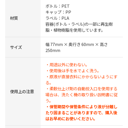
ボトル：PET
キャップ：PP
材質
ラベル：PLA
容器(ボトル・ラベル)の一部に再生樹
脂・植物樹脂を使用しています。
幅 77mm × 奥行き 60mm × 高さ
サイズ
250mm
・用途以外に使わない。
・使用後は手を水でよく洗う。
・原液が直接衣料にかからないようにす
る。
・柔軟仕上げ剤の自動投入口を使用する
使用上の注意
場合は、洗たく機の取り扱い説明書に従
う。
・保管期間や保管条件により液が分離し
たり固まることがありますので、購入後
はお早めにお使いください。