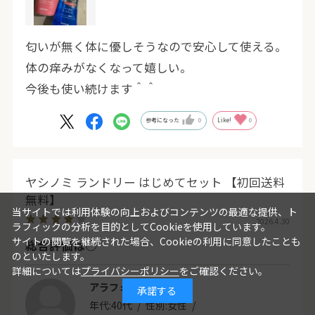
匂いが無く体に優しそうなので安心して使える。
体の痒みがなくなって嬉しい。
今後も使い続けます＾＾
参考になった
0
Like!
0
ヤシノミ ランドリー はじめてセット 【初回送料
無料】
当サイトでは利用体験の向上およびコンテンツの最適な提供、ト
2026.4.30
ラフィックの分析を目的としてCookieを使用しています。
サイトの閲覧を継続された場合、Cookieの利用に同意したことも
総合評価は○
のといたします。
詳細については
プライバシーポリシー
をご確認ください。
アラフォー
承諾する
年代:
40代
性別:
女性