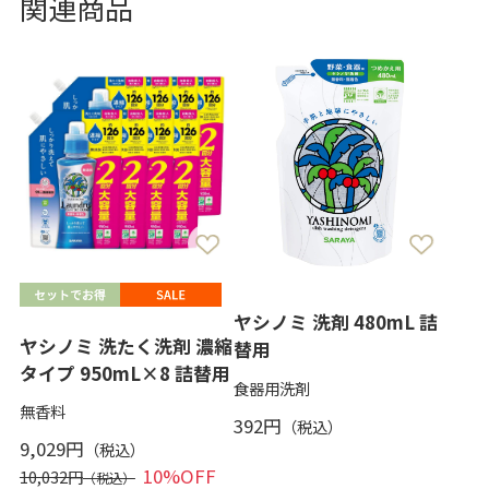
関連商品
ヤシノミ 洗剤 480mL 詰
ヤシノミ 洗たく洗剤 濃縮
替用
タイプ 950mL×8 詰替用
食器用洗剤
無香料
392円
9,029円
10%OFF
10,032円