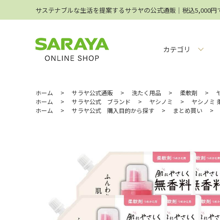
サステナブルな生活を提案するサラヤの公式通販│税込5,000
カテゴリ
ホーム
>
サラヤ公式通販
>
洗たく用品
>
柔軟剤
>
ホーム
>
サラヤ公式 ブランド
>
ヤシノミ
>
ヤシノミ 柔
ホーム
>
サラヤ公式 購入目的から探す
>
まとめ買い
>