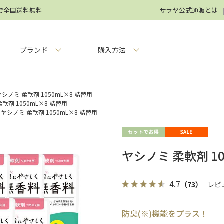
円で全国送料無料
サラヤ公式通販とは
ブランド
購入方法
ヤシノミ 柔軟剤 1050mL×8 詰替用
軟剤 1050mL×8 詰替用
ヤシノミ 柔軟剤 1050mL×8 詰替用
ヤシノミ 柔軟剤 10
4.7
（73）
レビ
防臭(※)機能をプラス！