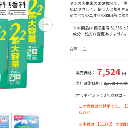
ヤシの実由来の柔軟成分で、"高
肌にやさしく、使う人と場所を
※すべてのニオイの原因菌に効
※本商品は 商品番号:5135
成分・処方は変更ありません
在庫
△
7,524
8,360円
付与ポイント
376
商品コー
この商品は詰替用です。
【
ださい。
※本品は
【51373】
の8個