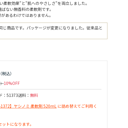
い柔軟効果"と"肌へのやさしさ"を両立しました。
選ばない無香料の柔軟剤です。
果があるわけではありません。
6 と同じ商品です。パッケージが変更になりました。従来品と
。
10%OFF
ド
51373
送料
無料
51372】ヤシノミ 柔軟剤 520mL
に詰め替えてご利用く
セットになります。