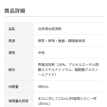
商品詳細
品名
台所用合成洗剤
用途
野菜・果物・食器・調理器具用
液性
中性
界面活性剤（16%、アルキルエーテル硫
成分
酸エステルナトリウム、脂肪酸アルカノ
ールアミド）
内容量
480mL
水1Lに対して2.5mL(料理用小さじ一杯
使用量の目安
は5mL)