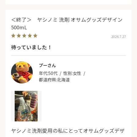
す。
可愛いボトルでキッチンに立つのが楽しくなりま
＜終了＞ ヤシノミ 洗剤 オサムグッズデザイン
した。ハンドソープなど、他のものでもオサムグ
500mL
ッズ出して欲しいです。
2026.7.27
待っていました！
プーさん
年代:
50代
性別:
女性
都道府県:
北海道
ヤシノミ洗剤愛用の私にとってオサムグッズデザ