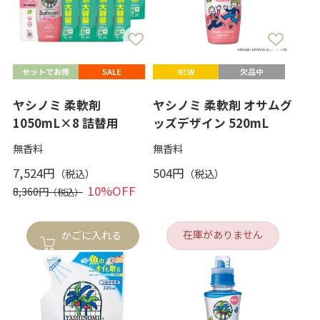
ヤシノミ 柔軟剤
ヤシノミ 柔軟剤 オサムグ
1050mL×8 詰替用
ッズデザイン 520mL
無香料
無香料
7,524円
504円
10%OFF
8,360円
在庫がありません
かごに入れる