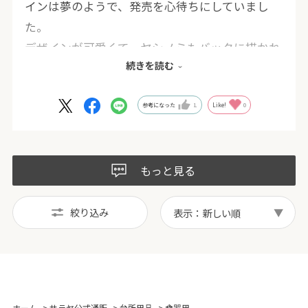
インは夢のようで、発売を心待ちにしていまし
た。
デザインが可愛くて、ヤシノミもバックに描かれ
続きを読む
ていて大満足です。
台所に立つのもテンション上がります！
オサムグッズ好きの友達にもプレゼントに購入し
参考になった
1
Like!
0
ました。
もっと見る
絞り込み
表示：新しい順
ホーム
>
サラヤ公式通販
>
台所用品
>
食器用