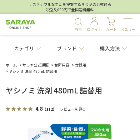
サステナブルな生活を提案するサラヤの公式通販
税込5,000円で全国送料無料
検索
ログイン
カート
メニュー
カテゴリ
ブランド
購入方法
ホーム
>
サラヤ公式通販
>
台所用品
>
食器用
>
ヤシノミ 洗剤 480mL 詰替用
ヤシノミ 洗剤 480mL 詰替用
4.8
（112）
レビューを見る