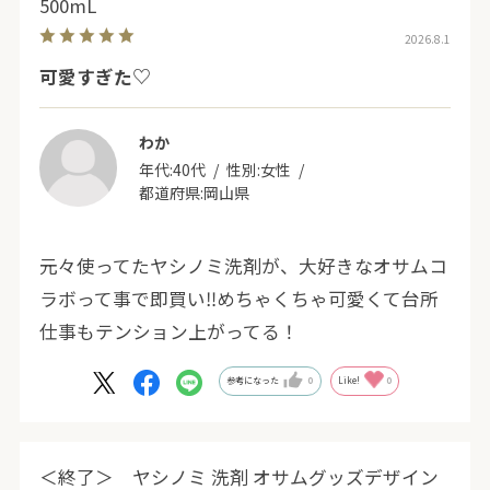
500mL
2026.8.1
可愛すぎた♡
わか
年代:
40代
性別:
女性
都道府県:
岡山県
元々使ってたヤシノミ洗剤が、大好きなオサムコ
ラボって事で即買い‼️めちゃくちゃ可愛くて台所
仕事もテンション上がってる！
参考になった
0
Like!
0
＜終了＞ ヤシノミ 洗剤 オサムグッズデザイン