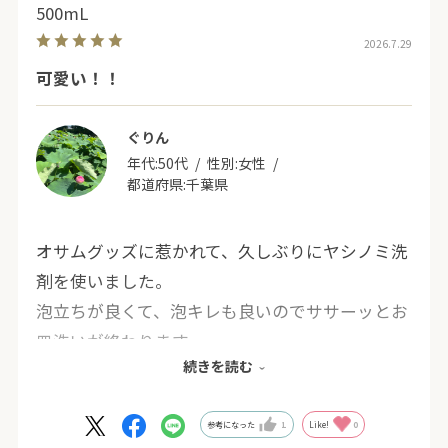
500mL
2026.7.29
可愛い！！
ぐりん
年代:
50代
性別:
女性
都道府県:
千葉県
オサムグッズに惹かれて、久しぶりにヤシノミ洗
剤を使いました。
泡立ちが良くて、泡キレも良いのでササーッとお
皿洗いが終わります。
続きを読む
ただ、事前に油をある程度取らないと、洗剤がす
ぐなくなっちゃいます。
お湯につけておいて一気に洗うとスッキリしま
参考になった
1
Like!
0