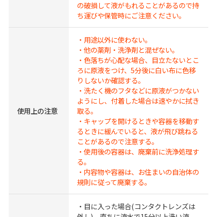
の破損して液がもれることがあるので持
ち運びや保管時にご注意ください。
・用途以外に使わない。
・他の薬剤・洗浄剤と混ぜない。
・色落ちが心配な場合、目立たないとこ
ろに原液をつけ、5分後に白い布に色移
りしないか確認する。
・洗たく機のフタなどに原液がつかない
ようにし、付着した場合は速やかに拭き
使用上の注意
取る。
・キャップを開けるときや容器を移動す
るときに緩んでいると、液が飛び跳ねる
ことがあるので注意する。
・使用後の容器は、廃棄前に洗浄処理す
る。
・内容物や容器は、お住まいの自治体の
規則に従って廃棄する。
・目に入った場合(コンタクトレンズは
外し)、直ちに流水で15分以上洗い流