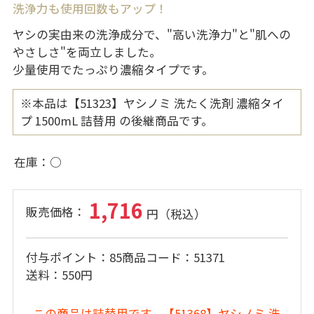
洗浄力も使用回数もアップ！
ヤシの実由来の洗浄成分で、"高い洗浄力"と"肌への
やさしさ"を両立しました。
少量使用でたっぷり濃縮タイプです。
※本品は【51323】ヤシノミ 洗たく洗剤 濃縮タイ
プ 1500mL 詰替用 の後継商品です。
在庫
○
1,716
付与ポイント
85
商品コード
51371
送料
550円
この商品は詰替用です。
【51368】ヤシノミ 洗