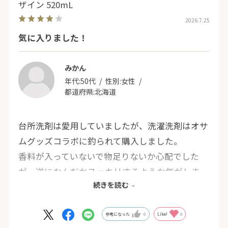
ザイン 520mL
2026.7.25
気に入りました！
みかん
年代:
50代
性別:
女性
都道府県:
北海道
台所洗剤は愛用していましたが、洗濯洗剤はオサ
ムグッズコラボに釣られて購入しました。
香料が入っていないで物足りないか心配でした
が、逆になんだかスッキリするような気がしま
続きを読む
す。
食器拭きを軽く洗う時にも大活躍しています。
参考になった
0
Like!
0