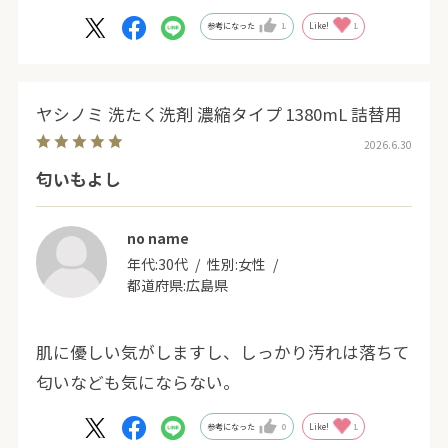
参考になった
1
Like!
1
ヤシノミ 洗たく洗剤 濃縮タイプ 1380mL 詰替用
2026.6.30
匂いもよし
no name
年代:
30代
性別:
女性
都道府県:
広島県
肌に優しい気がしますし、しっかり汚れは落ちて
匂いなども気にならない。
参考になった
0
Like!
1