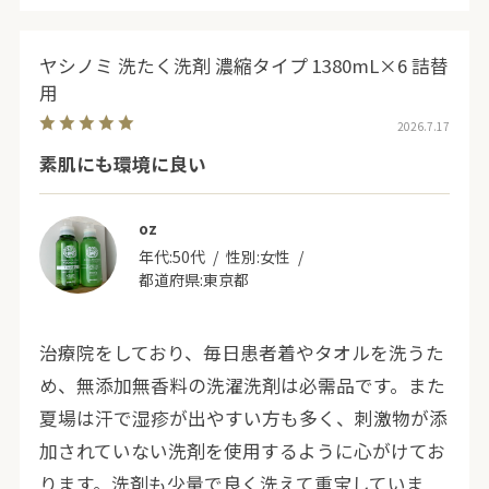
ヤシノミ 洗たく洗剤 濃縮タイプ 1380mL×6 詰替
用
2026.7.17
素肌にも環境に良い
oz
年代:
50代
性別:
女性
都道府県:
東京都
治療院をしており、毎日患者着やタオルを洗うた
め、無添加無香料の洗濯洗剤は必需品です。また
夏場は汗で湿疹が出やすい方も多く、刺激物が添
加されていない洗剤を使用するように心がけてお
ります。洗剤も少量で良く洗えて重宝していま