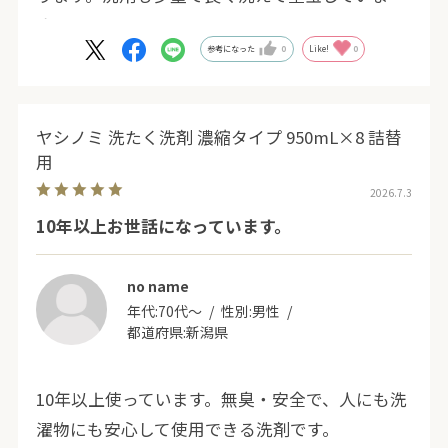
す。
参考になった
0
Like!
0
ヤシノミ 洗たく洗剤 濃縮タイプ 950mL×8 詰替
用
2026.7.3
10年以上お世話になっています。
no name
年代:
70代～
性別:
男性
都道府県:
新潟県
10年以上使っています。無臭・安全で、人にも洗
濯物にも安心して使用できる洗剤です。