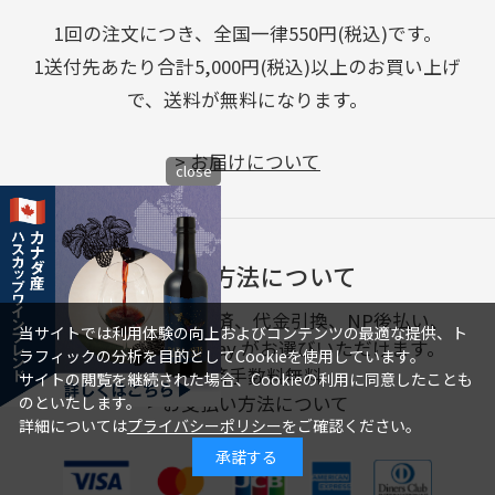
1回の注文につき、全国一律550円(税込)です。
1送付先あたり合計5,000円(税込)以上のお買い上げ
で、送料が無料になります。
>
お届けについて
close
支払い方法について
クレジットカード決済、代金引換、NP後払い、
当サイトでは利用体験の向上およびコンテンツの最適な提供、ト
Amazon Pay、PayPay がお選びいただけます。
ラフィックの分析を目的としてCookieを使用しています。
※決済手数料無料
サイトの閲覧を継続された場合、Cookieの利用に同意したことも
>
お支払い方法について
のといたします。
詳細については
プライバシーポリシー
をご確認ください。
承諾する