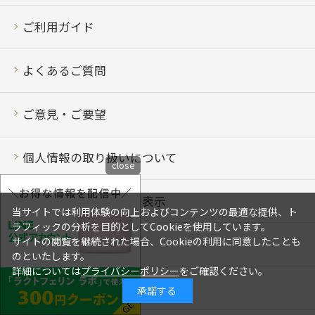
ご利用ガイド
よくあるご質問
ご意見・ご要望
個人情報の取り扱いについて
close
特定商取引法に基づく表示
当サイトでは利用体験の向上およびコンテンツの最適な提供、ト
ラフィックの分析を目的としてCookieを使用しています。
サイトの閲覧を継続された場合、Cookieの利用に同意したことも
利用規約
のといたします。
詳細については
プライバシーポリシー
をご確認ください。
お問い合わせ
承諾する