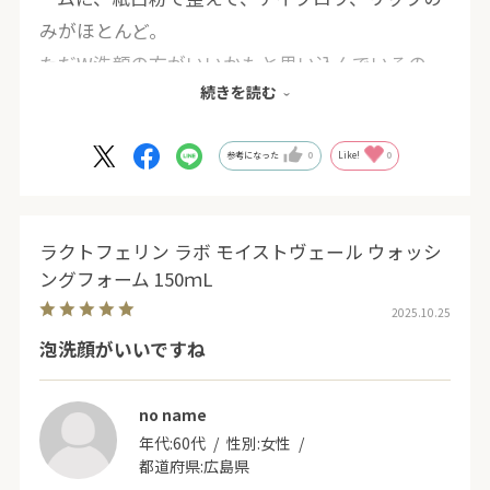
みがほとんど。
ただW洗顔の方がいいかもと思い込んでいるの
続きを読む
で、乾いた状態で1回、濡れた状態で2回目と数日
やってみたら、乾燥が激しくなってW洗顔は中
止。特に口周りの乾燥が酷くなりました。
参考になった
0
Like!
0
香りも、イヤではないけれど、ちょっと微妙なの
で、リピするかどうかはわかりません。
ラクトフェリン ラボ モイストヴェール ウォッシ
ングフォーム 150ｍL
2025.10.25
泡洗顔がいいですね
no name
年代:
60代
性別:
女性
都道府県:
広島県