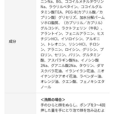
ニンNa、BG、ココイルメチルタウリン
Na、ラウリルベタイン、ココイルグル
タミン酸TEA、PEG-8(カプリル酸／カ
プリン酸）グリセリズ、加水分解パーム
ソホロ脂質、（カプリリル／カプリル）
グルコシド、ラクトフェリン（牛乳）、
アラントイン、フェニルアラニン、ヒス
チジンHCl、イソロイシン、アルギニ
成分
ン、トレオニン、リシンHCl、チロシ
ン、アラニン、ロイシン、グリシン、プ
ロリン、セリン、バリン、グルタミン
酸、アスパラギン酸Na、イノシン酸
2Na、グアニル酸2Na、タウリン、ダマ
スクバラ花油、イランイラン花油、ニオ
イテンジクアオイ花油、ラベンダー油、
オレンジ油、クエン酸、フェノキシエタ
ノール
＜洗顔の場合＞
手のひらと顔をぬらし、ポンプを3～4回
押した量を手にとり泡で顔を包み込むよ