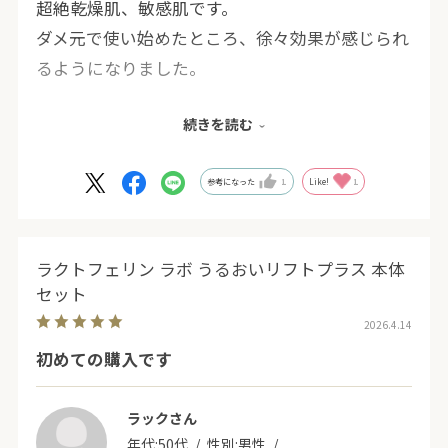
超絶乾燥肌、敏感肌です。
ダメ元で使い始めたところ、徐々効果が感じられ
るようになりました。
続きを読む
額の赤みと粉吹きが少なくなってきました。朝晩
使い続けると、夜の入浴時に、湯船で触れた顔か
ら、ジェルの感触が！
参考になった
1
Like!
1
1日中守られていることを実感しました。
しばらく続けてみようと思います。
ラクトフェリン ラボ うるおいリフトプラス 本体
セット
2026.4.14
初めての購入です
ラックさん
年代:
50代
性別:
男性