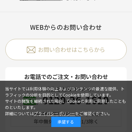
WEBからのお問い合わせ
お問い合わせはこちらから
お電話でのご注文・お問い合わせ
サラヤ株式会社 通販コールセンター
当サイトでは利用体験の向上およびコンテンツの最適な提供、ト
ラフィックの分析を目的としてCookieを使用しています。
0120-26-1610
サイトの閲覧を継続された場合、Cookieの利用に同意したことも
のといたします。
午前9時～午後7時 ケータイOK
詳細については
プライバシーポリシー
をご確認ください。
年中無休 ※12/31～1/3除く
承諾する