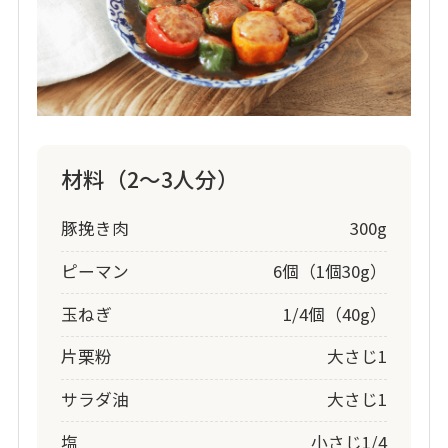
材料（2～3人分）
豚挽き肉
300g
ピーマン
6個（1個30g）
玉ねぎ
1/4個（40g）
片栗粉
大さじ1
サラダ油
大さじ1
塩
小さじ1/4