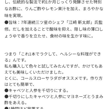
し、伝統的な製法で約1か月じっくり発酵させた特別
なお酢に、りんご酢やレモン果汁を加え、まろやかな
味を実現。
●旨味：7年連続三ツ星のシェフ「江崎 新太郎」氏監
修。だしを加えることで酸味を抑え、隠し味の薄口し
ょうゆで香りを立たせ、食材の味を生かす味に。
つまり「これ1本でラクして、ヘルシーな料理ができ
る」んです。
私も購入して色々と試してみたんですが、かけてもあ
えても美味しくいただけました。
とくに、コールスローサラダがオススメです。作り方
はとても簡単で、
●キャベツと人参を千切りにする。
●千切りにしたキャベツと人参にマヨネーズとうまみ
酢をあえる。
●1時間ほど放置する。