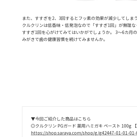
また、すすぎを2、3回するとフッ素の効果が減少してしま
クルクリンは低香味・低発泡なので「すすぎ1回」が無理な
すすぎ1回を心がけてみてはいかがでしょうか。 3～6カ月
みがきで歯の健康習慣を続けてみませんか。
▼今回ご紹介した商品はこちら
◎クルクリン PGガード 薬用ハミガキ ペースト 100g
https://shop.saraya.com/shop/g/g42447-01-01-01-