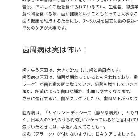
普段、おいしくご飯を食べられているのは、生産者、物流
食べ物を食べる際、歯が健康ということもとっても大事なこ
歯の健康を維持するためにも、3～6カ月を目安に歯の検診
早めのケアが大事です。
歯周病は実は怖い！
歯を失う原因は、大きく2つ。むし歯と歯周病です。
歯周病の原因は、細菌が関わっているとも言われており、歯
ラーク）が歯と歯の間に増えていき、細菌も増加していきま
また、細菌によって歯肉が腫れ、出血しやすくなります。
さらに進行すると、歯がグラグラしたり、歯肉が下がったり
歯周病は、「サイレント ディジーズ（静かな病気）」とも
く、日本人の30代のうち約8割がかかっているとも言われて
気づいたときには、手遅れなんてことも…。
歯垢（プラーク）が付かないように、日々ケアしましょう