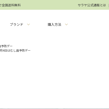
円で全国送料無料
サラヤ公式通販とは
ブランド
購入方法
歯予防デー
6月4日はむし歯予防デー
ー