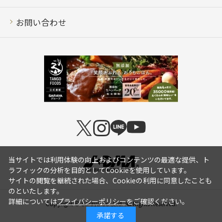
お問い合わせ
当サイトでは利用体験の向上およびコンテンツの最適な提供、ト
ラフィックの分析を目的としてCookieを使用しています。
サイトの閲覧を継続された場合、Cookieの利用に同意したことも
のといたします。
詳細については
プライバシーポリシー
をご確認ください。
Copyright © Saraya Co.,Ltd. All Rights Reserved.
承諾する