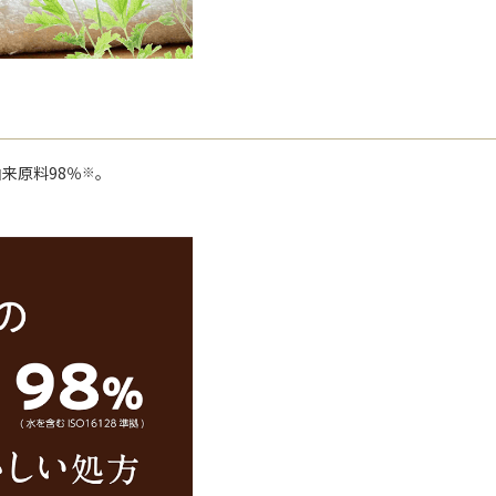
来原料98％
※
。