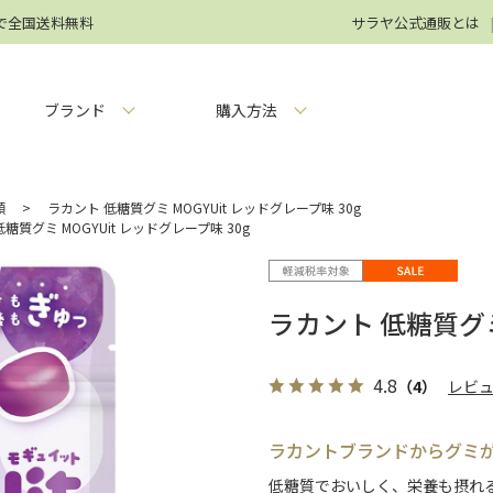
円で全国送料無料
サラヤ公式通販とは
ブランド
購入方法
類
>
ラカント 低糖質グミ MOGYUit レッドグレープ味 30g
糖質グミ MOGYUit レッドグレープ味 30g
ラカント 低糖質グミ 
4.8
（4）
レビ
ラカントブランドからグミ
低糖質でおいしく、栄養も摂れ