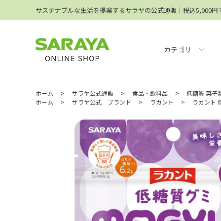
サステナブルな生活を提案するサラヤの公式通販│税込5,000
カテゴリ
ホーム
>
サラヤ公式通販
>
食品・飲料品
>
低糖質 菓子
ホーム
>
サラヤ公式 ブランド
>
ラカント
>
ラカント 低