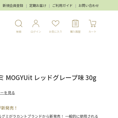
新規会員登録
定期お届け
ご利用ガイド
お問い合わせ
検索
ログイン
お気に入り
購入履歴
カート
MOGYUit レッドグレープ味 30g
ューを見る
が新発売！
るグミがラカントブランドから新発売！ 一般的に使用される