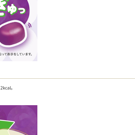
kcal。