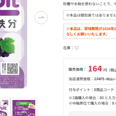
砂糖や水飴を使わないことで、
※本品は個包装ではありませ
※本品は、賞味期限が2026
ろしくお願いいたします。
在庫
○
164
234円
付与ポイント
8
商品コード
※1箱購入の場合：80 と入
※中箱単位で購入の場合：8