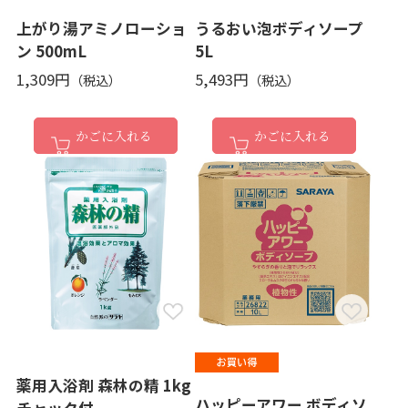
上がり湯アミノローショ
うるおい泡ボディソープ
ン 500mL
5L
1,309円
5,493円
かごに入れる
かごに入れる
薬用入浴剤 森林の精 1kg
ハッピーアワー ボディソ
チャック付