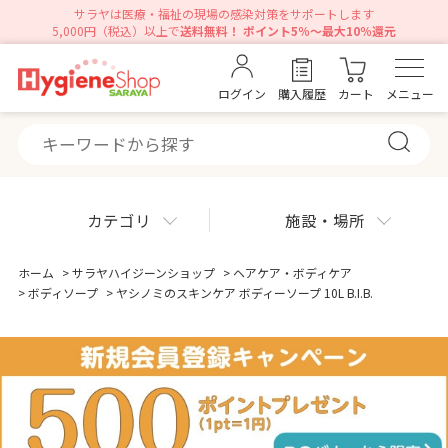
サラヤは医療・福祉の現場の感染対策をサポートします
5,000円（税込）以上で
送料無料！ ポイント5％～最大10％還元
ログイン
購入履歴
カート
メニュー
カテゴリ
施設・場所
ホーム
>
サラヤハイジーンショップ
>
ヘアケア・ボディケア
>
ボディソープ
>
ヤシノミのスキンケア ボディーソープ 10L B.I.B.