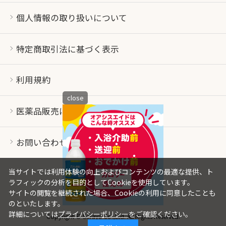
個人情報の取り扱いについて
特定商取引法に基づく表示
利用規約
close
医薬品販売について
お問い合わせ
当サイトでは利用体験の向上およびコンテンツの最適な提供、ト
ラフィックの分析を目的としてCookieを使用しています。
サイトの閲覧を継続された場合、Cookieの利用に同意したことも
のといたします。
詳細については
プライバシーポリシー
をご確認ください。
Copyright © Saraya Co.,Ltd. All Rights Reserved.