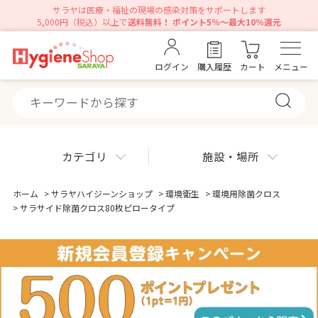
サラヤは医療・福祉の現場の感染対策をサポートします
5,000円（税込）以上で
送料無料！ ポイント5％～最大10％還元
ログイン
購入履歴
カート
メニュー
カテゴリ
施設・場所
ホーム
>
サラヤハイジーンショップ
>
環境衛生
>
環境用除菌クロス
>
サラサイド除菌クロス80枚ピロータイプ