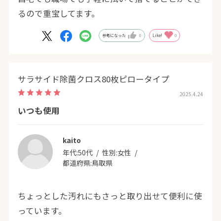
るので重宝してます。
参考になった
0
Like!
0
サラサイド除菌クロス80枚ピロータイプ
2025.4.24
いつも使用
kaito
年代:
50代
性別:
女性
都道府県:
鳥取県
ちょっとした汚れにもさっと取り出せて便利に使
っています。