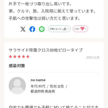
片手で一枚づつ取り出し易いです。
家、クルマ、旅、入院用に揃えて使っています。
手肌への攻撃性は弱い方だと思います。
参考になった
0
Like!
0
サラサイド除菌クロス80枚ピロータイプ
2025.12.20
感染対策
no name
年代:
40代
性別:
女性
都道府県:
青森県
自宅でも職場でも手軽に拭いて捨てることができ