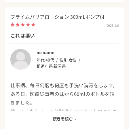
プライムバリアローション 300mLポンプ付
2025.3.6
これは凄い
no name
年代:
40代
性別:
女性
都道府県:
新潟県
仕事柄、毎日何度も何度も手洗い消毒をします。
ある日、医療従事者の妹から60mlのボトルを頂
きました。
使ってみたらスーッと馴染んですぐにしつとりさ
続きを読む
らさらになるところが気に入りました。
このローションは保湿もしながら乾燥からも守っ