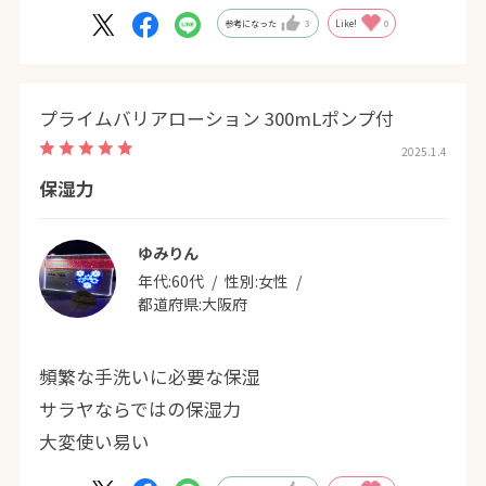
てくれるので手荒れもなくなりました。
参考になった
3
Like!
0
ずっと使い続けたいです。
プライムバリアローション 300mLポンプ付
2025.1.4
保湿力
ゆみりん
年代:
60代
性別:
女性
都道府県:
大阪府
頻繁な手洗いに必要な保湿
サラヤならではの保湿力
大変使い易い