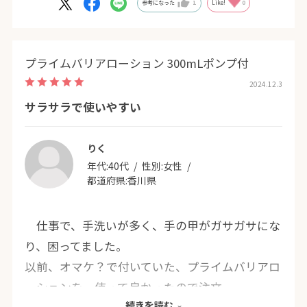
参考になった
1
Like!
0
プライムバリアローション 300mLポンプ付
2024.12.3
サラサラで使いやすい
りく
年代:
40代
性別:
女性
都道府県:
香川県
仕事で、手洗いが多く、手の甲がガサガサにな
り、困ってました。
以前、オマケ？で付いていた、プライムバリアロ
ーションを、使って良かったので注文。
続きを読む