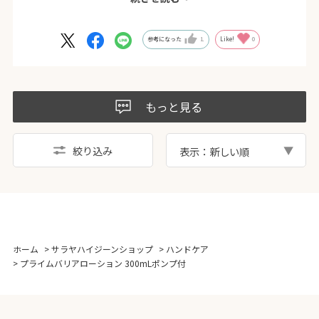
ポンプ式で、使いやすいし、ローションが、サラ
サラで、ベタベタせず、作業に影響ぐ無いです。
参考になった
1
Like!
0
勤務先の先輩も、使ってみて、絶賛してました。
お値段は張りますが、品物が良いです。
もっと見る
注文して、数日してブラックフライデーセールで
お値段が安くなっていたのが、少し残念でした。
絞り込み
表示：新しい順
ホーム
>
サラヤハイジーンショップ
>
ハンドケア
>
プライムバリアローション 300mLポンプ付