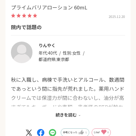
プライムバリアローション 60mL
2025.12.20
院内で話題の
りんやく
年代:
40代
性別:
女性
都道府県:
東京都
秋に入職し、病棟で手洗いとアルコール、数週間
であっという間に指先が荒れました。薬用ハンド
クリームでは保湿力が間に合わないし、油分が高
すぎてもキーボードや書類、患者様のPTPが触れ
続きを読む
ないし、そんな時に職場の人からこれを教わりま
した。荒れていてもしみないし、エタノールとの
相性も考慮されていて、保湿力も高いので、アト
参考になった
1
Like!
0