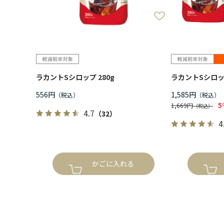
ラカントSシロップ 280g
ラカントSシロップ
556円
1,585円
5
1,669円
4.7
（32）
4
かごに入れる