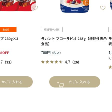
 280g×3
ラカント フローラビオ 265g【機能性表示
ラ
食品】
表
%OFF
700円
1
2
.7
4.7
（32）
（26）
かごに入れる
かごに入れる