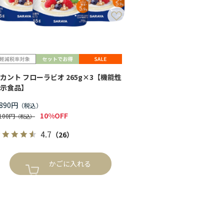
カント フローラビオ 265g×3【機能性
示食品】
,890円
10%OFF
,100円
4.7
（26）
かごに入れる