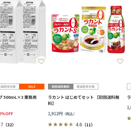
 500mL×3 業務用
ラカント はじめてセット 【初回送料無
ラ
料】
1
0％OFF
1,912円
.7
4.6
（32）
（11）