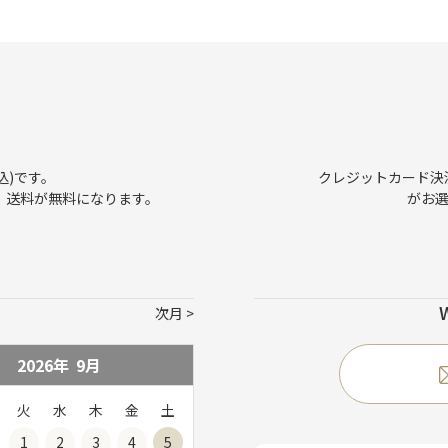
込)です。
クレジットカード決済、
で、送料が無料になります。
がお
次月
2026年
9
月
火
水
木
金
土
1
2
3
4
5