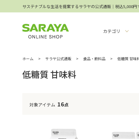
サステナブルな生活を提案するサラヤの公式通販│税込5,000
カテゴリ
ホーム
>
サラヤ公式通販
>
食品・飲料品
>
低糖質 甘味
低糖質 甘味料
16