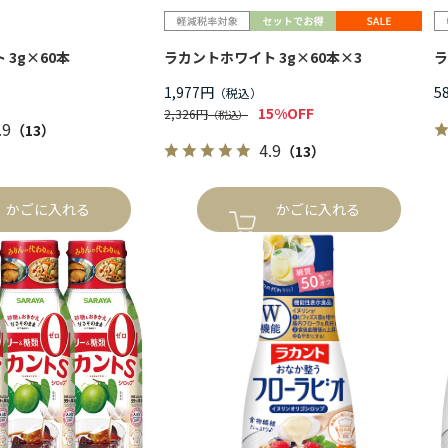
3g×60本
ラカントホワイト 3g×60本×3
ラ
1,977円
5
15%OFF
2,326円
.9
（13）
4.9
（13）
かごに入れる
かごに入れる