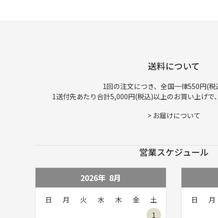
送料について
1回の注文につき、全国一律550円(税
1送付先あたり合計5,000円(税込)以上のお買い上げ
>
お届けについて
営業スケジュール
2026年
8
月
日
月
火
水
木
金
土
日
月
1