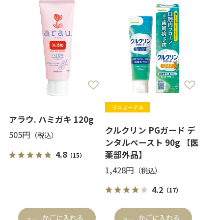
アラウ. ハミガキ 120g
クルクリン PGガード デ
505円
ンタルペースト 90g 【医
4.8
薬部外品】
（15）
1,428円
4.2
（17）
かごに入れる
かごに入れる