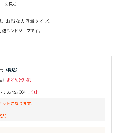
ューを見る
液。お得な大容量タイプ。
用泡ハンドソープです。
まとめ買い割
ド
23453
送料
無料
セットになります。
）
税込）