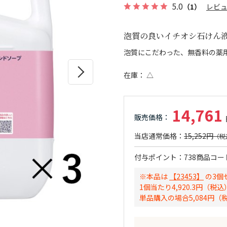
5.0
（1）
レビ
泡質の良いイチオシ石けん
泡質にこだわった、無香料の薬
在庫
△
14,761
15,252円
付与ポイント
738
商品コー
※本品は
【23453】
の3個
1個当たり4,920.3円（税込
単品購入の場合5,084円（