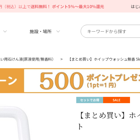
0円（税込）以上で
送料無料！ ポイント5％～最大10％還元
はじ
施設・場所
い用石けん液(原液使用/無香料）
>
【まとめ買い】ホイップウォッシュ無香 5k
【まとめ買い】ホイ
ト