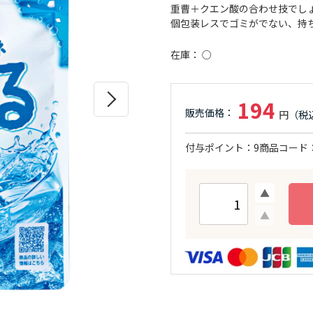
重曹＋クエン酸の合わせ技でし
個包装レスでゴミがでない、持
在庫
○
194
付与ポイント
9
商品コード