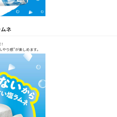
ラムネ
現！
んやり感"が楽しめます。