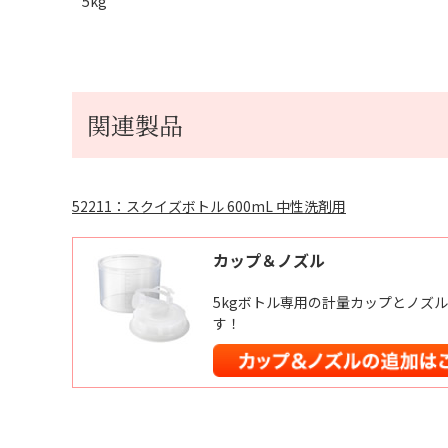
5kg
関連製品
52211：スクイズボトル 600mL 中性洗剤用
カップ＆ノズル
5kgボトル専用の計量カップとノズ
す！