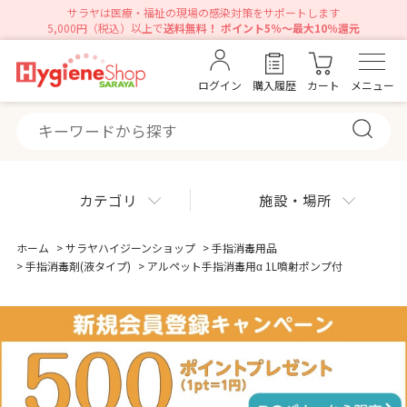
サラヤは医療・福祉の現場の感染対策をサポートします
5,000円（税込）以上で
送料無料！ ポイント5％～最大10％還元
ログイン
購入履歴
カート
メニュー
カテゴリ
施設・場所
ホーム
>
サラヤハイジーンショップ
>
手指消毒用品
>
手指消毒剤(液タイプ)
>
アルペット手指消毒用α 1L噴射ポンプ付