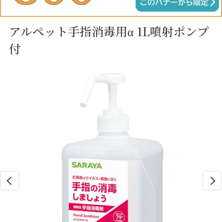
アルペット手指消毒用α 1L噴射ポンプ
付