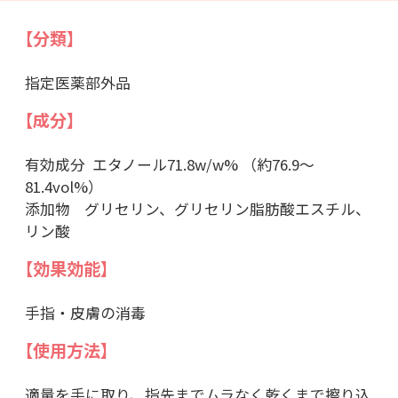
【分類】
指定医薬部外品
【成分】
有効成分 エタノール71.8w/w% （約76.9～
81.4vol%）
添加物 グリセリン、グリセリン脂肪酸エスチル、
リン酸
【効果効能】
手指・皮膚の消毒
【使用方法】
適量を手に取り、指先までムラなく乾くまで擦り込