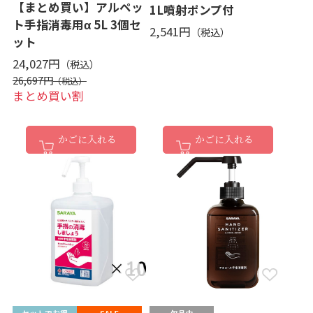
【まとめ買い】アルペッ
1L噴射ポンプ付
ト手指消毒用α 5L 3個セ
2,541円
ット
24,027円
26,697円
まとめ買い割
かごに入れる
かごに入れる