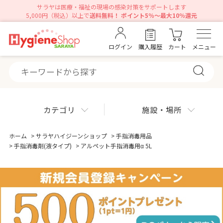
サラヤは医療・福祉の現場の感染対策をサポートします
5,000円（税込）以上で
送料無料！ ポイント5％～最大10％還元
ログイン
購入履歴
カート
メニュー
カテゴリ
施設・場所
ホーム
>
サラヤハイジーンショップ
>
手指消毒用品
>
手指消毒剤(液タイプ)
>
アルペット手指消毒用α 5L