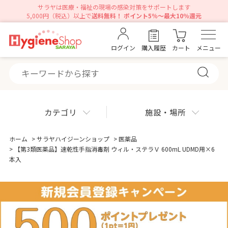
サラヤは医療・福祉の現場の感染対策をサポートします
5,000円（税込）以上で
送料無料！ ポイント5％～最大10％還元
ログイン
購入履歴
カート
メニュー
カテゴリ
施設・場所
ホーム
>
サラヤハイジーンショップ
>
医薬品
>
【第3類医薬品】速乾性手指消毒剤 ウィル・ステラＶ 600mL UDMD用×6
本入