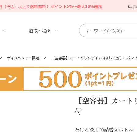
0円（税込）以上で
送料無料！ ポイント5％～最大10％還元
はじ
施設・場所
>
ディスペンサー関連
>
【空容器】カートリッジボトル 石けん液用 1Lポン
【空容器】カートリ
付
石けん液用の詰替えボトル