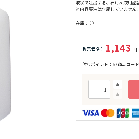
液状で吐出する、石けん液用詰
※内容薬液は付属していません
在庫
○
1,143
付与ポイント
57
商品コー