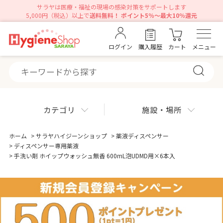
サラヤは医療・福祉の現場の感染対策をサポートします
5,000円（税込）以上で
送料無料！ ポイント5％～最大10％還元
ログイン
購入履歴
カート
メニュー
カテゴリ
施設・場所
ホーム
>
サラヤハイジーンショップ
>
薬液ディスペンサー
>
ディスペンサー専用薬液
>
手洗い剤 ホイップウォッシュ無香 600mL泡UDMD用×6本入