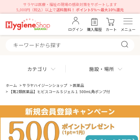
サラヤは医療・福祉の現場の感染対策をサポートします
5,000円（税込）以上で
送料無料！ ポイント5％～最大10％還元
ログイン
購入履歴
カート
メニュー
カテゴリ
施設・場所
ホーム
>
サラヤハイジーンショップ
>
医薬品
>
【第2類医薬品】ヒビスコールＳジェル１ 500mL角ポンプ付