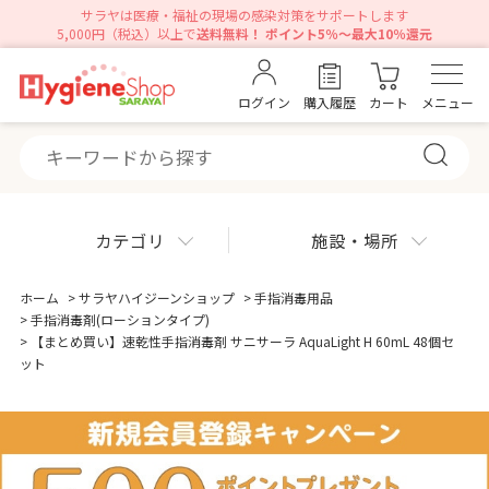
サラヤは医療・福祉の現場の感染対策をサポートします
5,000円（税込）以上で
送料無料！ ポイント5％～最大10％還元
ログイン
購入履歴
カート
メニュー
カテゴリ
施設・場所
ホーム
>
サラヤハイジーンショップ
>
手指消毒用品
>
手指消毒剤(ローションタイプ)
>
【まとめ買い】速乾性手指消毒剤 サニサーラ AquaLight H 60mL 48個セ
ット