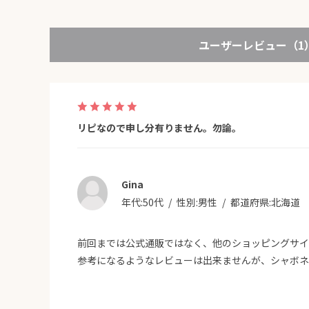
表示：新しい順
絞り込み
ユーザーレビュー
（1
リピなので申し分有りません。勿論。
Gina
年代:
50代
性別:
男性
都道府県:
北海道
前回までは公式通販ではなく、他のショッピングサイ
参考になるようなレビューは出来ませんが、シャボネ