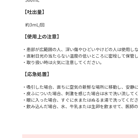
500mL
【吐出量】
約3mL/回
【使用上の注意】
・患部が広範囲の人、深い傷やひどいやけどの人は使用し
・直射日光の当たらない温度の低いところに密栓して保管
・取り扱い時は火気に注意してください。
【応急処置】
・吸引した場合、直ちに空気の新鮮な場所に移動し、安静
・皮ふについた場合、刺激を感じた場合は水で洗い流して
・眼に入った場合、すぐに水またはぬるま湯で洗ってくだ
・飲み込んだ場合、水、牛乳または生卵を飲ませて、医師