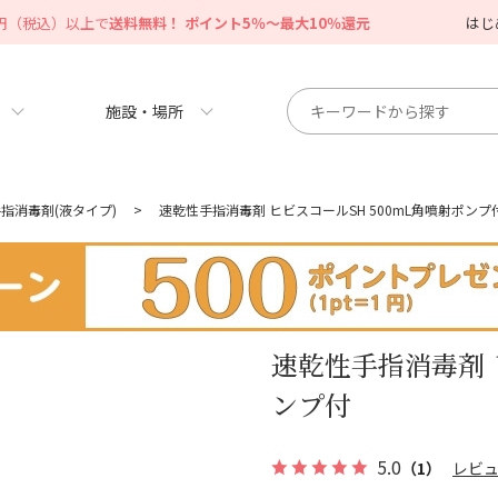
0円（税込）以上で
送料無料！ ポイント5％～最大10％還元
はじ
施設・場所
指消毒剤(液タイプ)
>
速乾性手指消毒剤 ヒビスコールSH 500mL角噴射ポンプ
速乾性手指消毒剤 
ンプ付
5.0
（1）
レビ