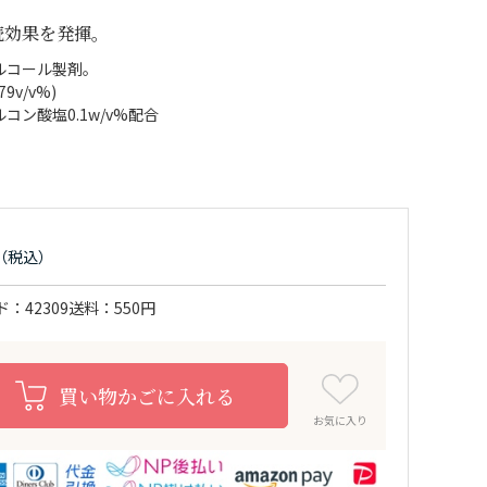
続効果を発揮。
ルコール製剤。
9v/v%)
ン酸塩0.1w/v%配合
ド
42309
送料
550円
買い物かごに入れる
お気に入り