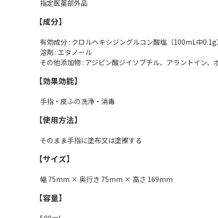
指定医薬部外品
【成分】
有効成分 : クロルヘキシジングルコン酸塩（100mL中0.1g
溶剤 : エタノール
その他添加物 : アジピン酸ジイソブチル、アラントイン
【効果効能】
手指・皮ふの洗浄・消毒
【使用方法】
そのまま手指に塗布又は塗擦する
【サイズ】
幅 75mm × 奥行き 75mm × 高さ 169mm
【容量】