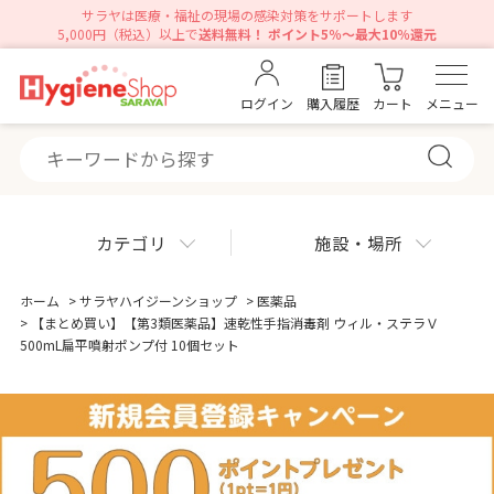
サラヤは医療・福祉の現場の感染対策をサポートします
5,000円（税込）以上で
送料無料！ ポイント5％～最大10％還元
ログイン
購入履歴
カート
メニュー
カテゴリ
施設・場所
ホーム
>
サラヤハイジーンショップ
>
医薬品
>
【まとめ買い】【第3類医薬品】速乾性手指消毒剤 ウィル・ステラＶ
500mL扁平噴射ポンプ付 10個セット