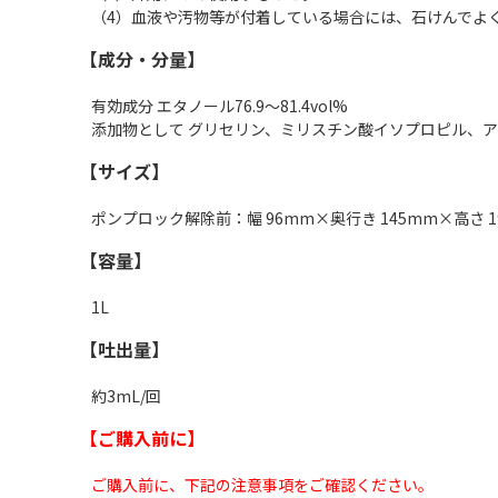
（4）血液や汚物等が付着している場合には、石けんでよ
【成分・分量】
有効成分 エタノール76.9～81.4vol%
添加物として グリセリン、ミリスチン酸イソプロピル、
【サイズ】
ポンプロック解除前：幅 96mm×奥行き 145mm×高さ 1
【容量】
1L
【吐出量】
約3mL/回
【ご購入前に】
ご購入前に、下記の注意事項をご確認ください。