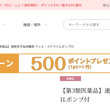
0円（税込）以上で
送料無料！ ポイント5％～最大10％還元
はじ
施設・場所
医薬品】速乾性手指消毒剤 ウィル・ステラＶ1Lポンプ付
【第3類医薬品】
1Lポンプ付