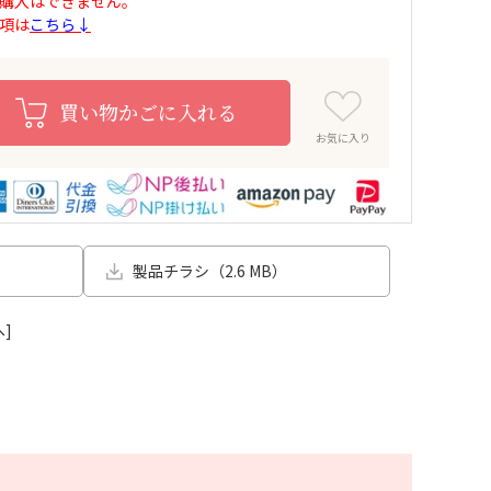
購入はできません。
項は
こちら↓
買い物かごに入れる
お気に入り
製品チラシ（2.6 MB）
へ]