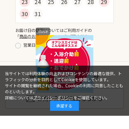
23
24
25
26
27
28
29
30
31
お届け日の目安についてはご利用ガイドの
close
「
商品のお届けについて
」をご覧ください。
営業日
休業日
当サイトでは利用体験の向上およびコンテンツの最適な提供、ト
WEBからのお問い合わせ
ラフィックの分析を目的としてCookieを使用しています。
サイトの閲覧を継続された場合、Cookieの利用に同意したことも
のといたします。
お問い合わせはこちらから
詳細については
プライバシーポリシー
をご確認ください。
承諾する
関連サイト