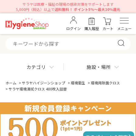
サラヤは医療・福祉の現場の感染対策をサポートします
5,000円（税込）以上で
送料無料！ ポイント5％～最大10％還元
ログイン
購入履歴
カート
メニュー
カテゴリ
施設・場所
ホーム
>
サラヤハイジーンショップ
>
環境衛生
>
環境用除菌クロス
>
サラヤ環境清拭クロス 480枚入詰替