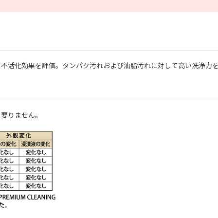
ス不活化効果を評価。タンパク汚れおよび油脂汚れに対して高い洗浄力
も要りません。