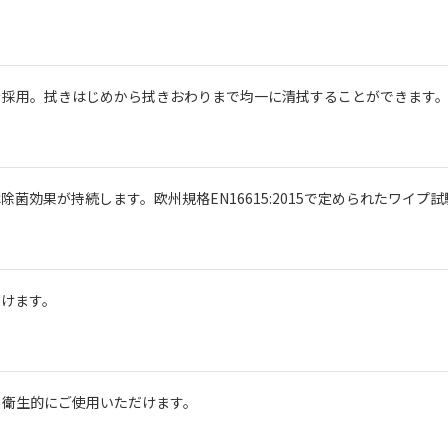
を採用。拭きはじめから拭きおわりまで均一に清拭することができます。
菌効果が持続します。欧州規格EN16615:2015で定められたワイプ
省けます。
も衛生的にご使用いただけます。