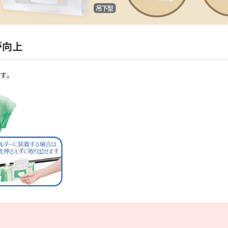
が向上
す。