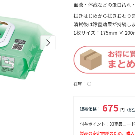
血液・体液などの蛋白汚れ
拭きはじめから拭きおわり
清拭後は除菌効果が持続し
1枚サイズ：175mm × 200
在庫
○
675
付与ポイント
33
商品コー
製品の安定供給のため、購入