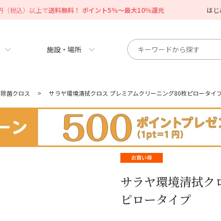
0円（税込）以上で
送料無料！ ポイント5％～最大10％還元
はじ
施設・場所
用除菌クロス
>
サラヤ環境清拭クロス プレミアムクリーニング80枚ピロータイ
サラヤ環境清拭クロ
ピロータイプ