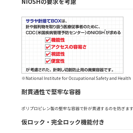
NIOSHの要求を考慮
※National Institute for Occupational Safety a
耐貫通性で堅牢な容器
ポリプロピレン製の堅牢な容器で針が貫通するのを防ぎま
仮ロック・完全ロック機能付き