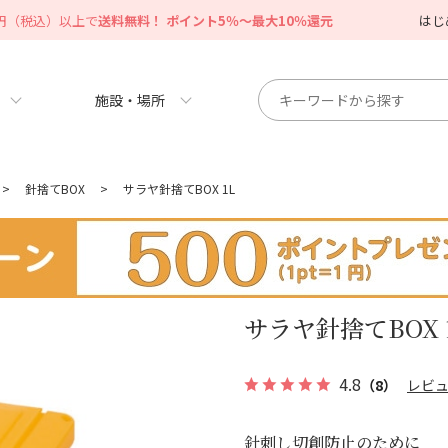
0円（税込）以上で
送料無料！ ポイント5％～最大10％還元
はじ
施設・場所
>
針捨てBOX
>
サラヤ針捨てBOX 1L
サラヤ針捨てBOX 
4.8
（8）
レビ
針刺し切創防止のために