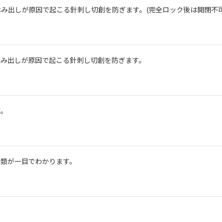
み出しが原因で起こる針刺し切創を防ぎます。(完全ロック後は開閉不可
はみ出しが原因で起こる針刺し切創を防ぎます。
す。
分類が一目でわかります。