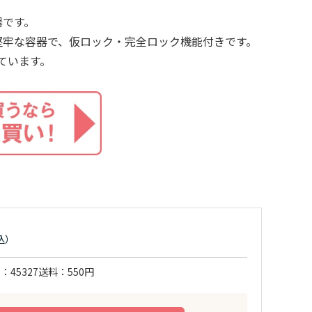
器です。
堅牢な容器で、仮ロック・完全ロック機能付きです。
しています。
ド
45327
送料
550円