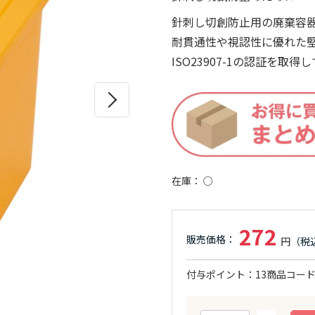
針刺し切創防止用の廃棄容
耐貫通性や視認性に優れた
ISO23907-1の認証を取得
在庫
○
272
付与ポイント
13
商品コー