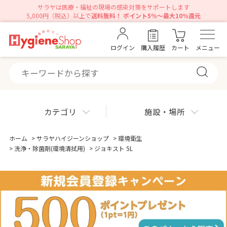
サラヤは医療・福祉の現場の感染対策をサポートします
5,000円（税込）以上で
送料無料！ ポイント5％～最大10％還元
ログイン
購入履歴
カート
メニュー
カテゴリ
施設・場所
ホーム
>
サラヤハイジーンショップ
>
環境衛生
>
洗浄・除菌剤(環境清拭用)
>
ジョキスト 5L