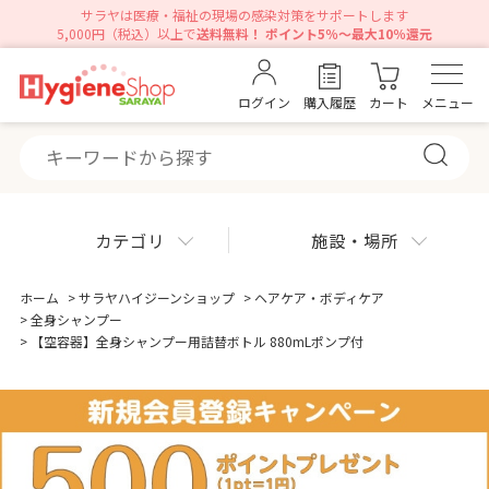
サラヤは医療・福祉の現場の感染対策をサポートします
5,000円（税込）以上で
送料無料！ ポイント5％～最大10％還元
ログイン
購入履歴
カート
メニュー
カテゴリ
施設・場所
ホーム
>
サラヤハイジーンショップ
>
ヘアケア・ボディケア
>
全身シャンプー
>
【空容器】全身シャンプー用詰替ボトル 880mLポンプ付