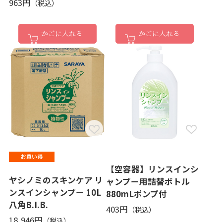
963円
かごに入れる
かごに入れる
【空容器】リンスインシ
ヤシノミのスキンケア リ
ャンプー用詰替ボトル
ンスインシャンプー 10L
880mLポンプ付
八角B.I.B.
403円
18,946円