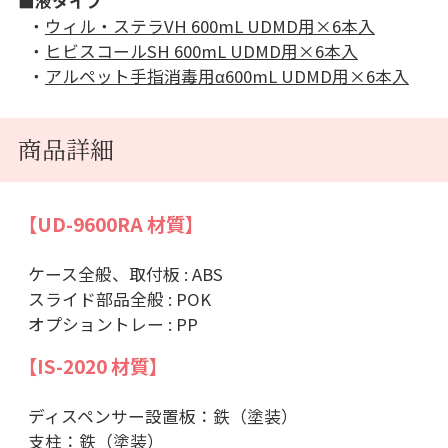
■液タイプ
・
ウィル・ステラVH 600mL UDMD用×6本入
・
ヒビスコールSH 600mL UDMD用×6本入
・
アルペット手指消毒用α600mL UDMD用×6本入
商品詳細
【UD-9600RA 材質】
ケース全般、取付板 : ABS
スライド部品全般 : POK
オプショントレー : PP
【IS-2020 材質】
ディスペンサー設置板：鉄（塗装）
支柱：鉄（塗装）