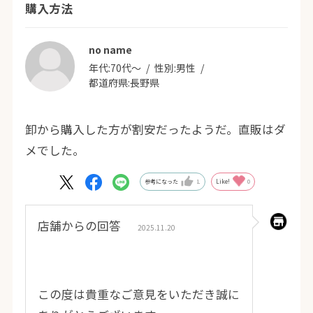
購入方法
no name
年代:
70代～
性別:
男性
都道府県:
長野県
卸から購入した方が割安だったようだ。直販はダ
メでした。
参考になった
1
Like!
0
店舗からの回答
2025.11.20
この度は貴重なご意見をいただき誠に