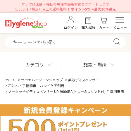
サラヤは医療・福祉の現場の感染対策をサポートします
5,000円（税込）以上で
送料無料！ ポイント5％～最大10％還元
ログイン
購入履歴
カート
メニュー
カテゴリ
施設・場所
ホーム
>
サラヤハイジーンショップ
>
薬液ディスペンサー
>
石けん・手指消毒・ハンドケア剤用
>
ノータッチ式ディスペンサー UD-9600RA(トレー&スタンド付) 手指消毒用