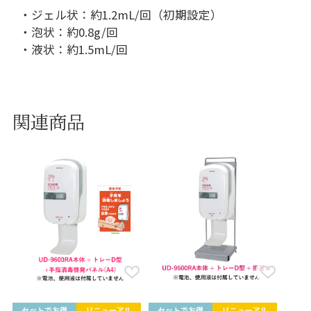
・ジェル状：約1.2mL/回（初期設定）
・泡状：約0.8g/回
・液状：約1.5mL/回
関連商品